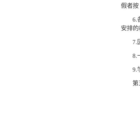
假者按
6.
安排的
7.
8.
9.
第