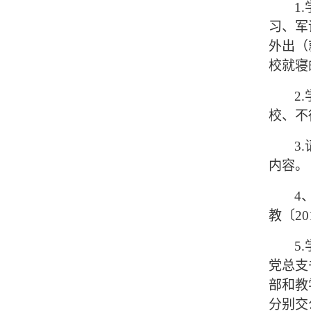
1.
习、军
外出（
校就寝
2.
校、不
3.
内容。
4
教〔2
5.
党总支
部和教
分别交