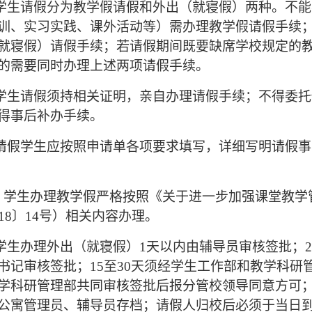
学生请假分为教学假请假和外出（就寝假）两种。不能
训、实习实践、课外活动等）需办理教学假请假手续
就寝假）请假手续；若请假期间既要缺席学校规定的
的需要同时办理上述两项请假手续。
学生请假须持相关证明，亲自办理请假手续；不得委托
得事后补办手续。
请假学生应按照申请单各项要求填写，详细写明请假事
、学生办理教学假严格按照《关于进一步加强课堂教学
018〕14号）相关内容办理。
学生办理外出（就寝假）1天以内由辅导员审核签批；2
书记审核签批；15至30天须经学生工作部和教学科研
学科研管理部共同审核签批后报分管校领导同意方可；
公寓管理员、辅导员存档；请假人归校后必须于当日