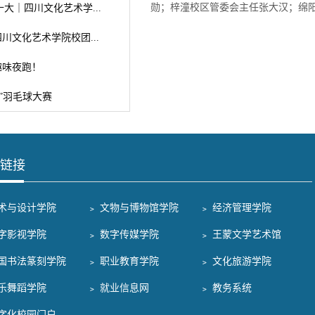
勋；梓潼校区管委会主任张大汉；绵阳
大｜四川文化艺术学...
 四川文化艺术学院校团...
 趣味夜跑！
”羽毛球大赛
链接
美术与设计学院
﹥ 文物与博物馆学院
﹥ 经济管理学院
数字影视学院
﹥ 数字传媒学院
﹥ 王蒙文学艺术馆
中国书法篆刻学院
﹥ 职业教育学院
﹥ 文化旅游学院
音乐舞蹈学院
﹥ 就业信息网
﹥ 教务系统
数字化校园门户