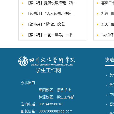
【读书月】提倡悦读,营造书香...
喜庆二十
【读书月】 “人人读书、快乐...
机遇 |
【读书月】“悦”读川文艺
21天 |
【读书月】一花一世界，一书...
“友谊杯
快速
﹥ 
办事窗口：
﹥ 
绵阳校区：德艺书社
﹥ 
梓潼校区：学生工作部
咨询电话：0816-6358018
﹥ 
部长信箱：380780636@qq.com
﹥ 