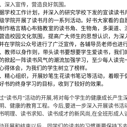
、
深入宣传，营造良好氛围。
据学校工作计划，并深入的研究学校下发的宣读读书
级学院开展了读书月的一系列活动。好书大家看的自
制作格言精心布臵教室的读书角、生物角，多渠道、
营造校园文化氛围，提高广大师生的思想认识，为深
并在学院公众号进行了广泛宣传，各辅导员老师也进
、教师以身作则，带头读书要想要学生爱读书，我们
的掀起一阵读书风气的潮流加强学习，至少每人读完
心得体会，为我们的学生树立了榜样。
、精心组织，开展妙笔生花读书笔记等活动，着眼于
好书的终身学习的目标，收到了较好的效果。
过“读书月”活动的开展,将对每个学生的健康成长产
明、健康的教育工程。今后,要进一步深入开展读书活动
书明理、读书求知、读书成才的新风尚,在全班形成人读
动开展和结束以后，同学们的读书的习惯更要保持下