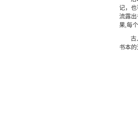
记，也
流露出
果,每
古
书本的