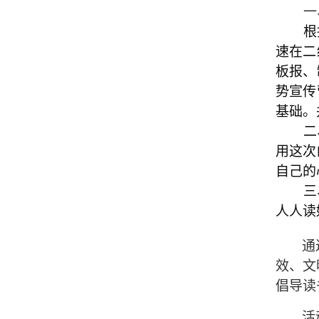
一
根
速在二
板报、
势宣传
基础。
二
用这次
自己的
三
人人读
通
效、文
倡导读
活