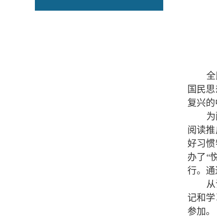
全
国民思
复兴的
为
阅读推
好习惯
办了“
行。通
从
记和学
参加。